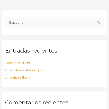
B
u
s
c
Entradas recientes
a
r
p
Delicious sushi
o
Chocolate cake recipe
r
American flavor
:
Comentarios recientes