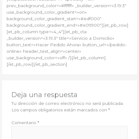
prev_background_color=»#ffffff» _builder_version=»3.19.3″
use_background_color_gradient=»on»
background_color_gradient_start=»#edf000″
background_color_gradient_end=»#e09900″][et_pb_row]
[et_pb_column type=»4_4″][et_pb_cta
_builder_version=»3.19.3″ title=»Servicio a Domicilio»
button_text=»Hacer Pedido Ahora» button_url=»/pedido-
online» header_text_align=»center»
use_background_color=»off» /][/et_pb_column]
[/et_pb_row][/et_pb_section]
Deja una respuesta
Tu dirección de correo electrónico no será publicada.
Los campos obligatorios están marcados con
*
Comentario
*