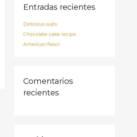
a
Entradas recientes
r
p
Delicious sushi
o
Chocolate cake recipe
r
American flavor
:
Comentarios
recientes