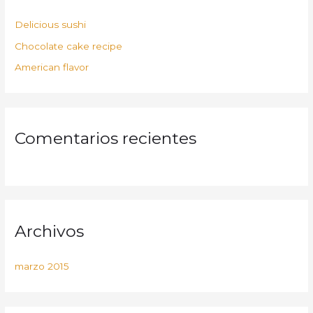
r
p
Delicious sushi
o
Chocolate cake recipe
r
American flavor
:
Comentarios recientes
Archivos
marzo 2015